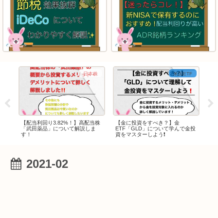
F
日本株
米国ETF
3
【配当利回り3.82%！】高配当株
【金に投資をすべき？】金
【
「武田薬品」について解説しま
ETF「GLD」について学んで金投
2
回
す！
資をマスターしよう❗️
か
2021-02