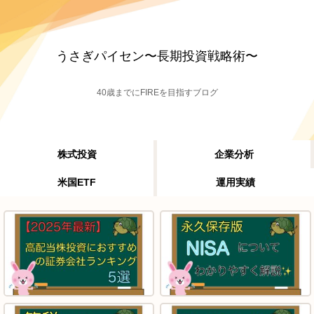
うさぎパイセン〜長期投資戦略術〜
40歳までにFIREを目指すブログ
株式投資
企業分析
米国ETF
運用実績