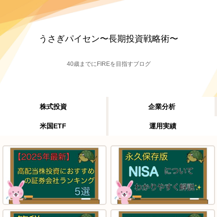
うさぎパイセン〜長期投資戦略術〜
40歳までにFIREを目指すブログ
株式投資
企業分析
米国ETF
運用実績