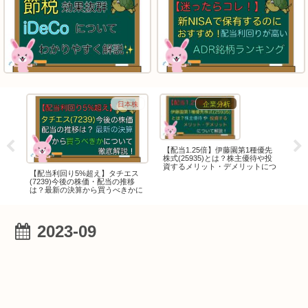
F
日本株
企業分析
【配当1.25倍】伊藤園第1種優先
【改
株式(25935)とは？株主優待や投
度
資するメリット・デメリットにつ
総株
【配当利回り5%超え】タチエス
いて解説！
最新
(7239)今後の株価・配当の推移
解
は？最新の決算から買うべきかに
ついて徹底解説！
2023-09