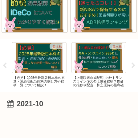
F
日本株
日本株
つ
【必見】2025年最新版日本株の累
【上場以来非減配‼️】内外トラン
【
どっ
進・連続増配当銘柄の探し方や銘
スライン(9384)は優良銘柄？株価
紀
柄一覧について解説！
の推移や配当・株主優待の権利確
か
定日などについて解説！
2021-10