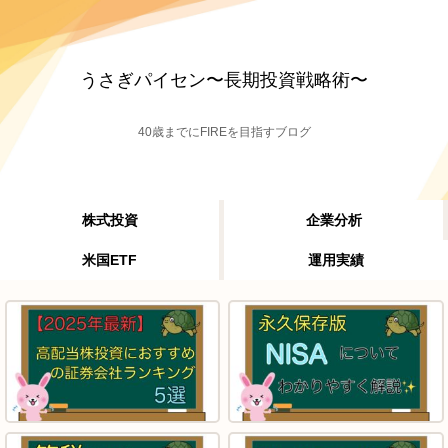
うさぎパイセン〜長期投資戦略術〜
40歳までにFIREを目指すブログ
株式投資
企業分析
米国ETF
運用実績