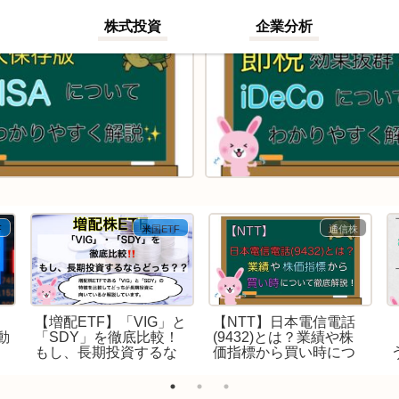
株式投資
企業分析
F
米国ETF
通信株
【増配ETF】「VIG」と
【NTT】日本電信電話
動
「SDY」を徹底比較！
(9432)とは？業績や株
もし、長期投資するな
価指標から買い時につ
！
らどっち？
いて徹底解説！！