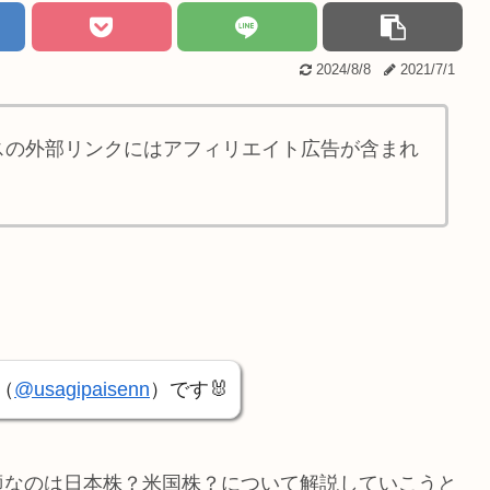
2024/8/8
2021/7/1
スの外部リンクにはアフィリエイト広告が含まれ
（
@usagipaisenn
）です🐰
適なのは日本株？米国株？について解説していこうと