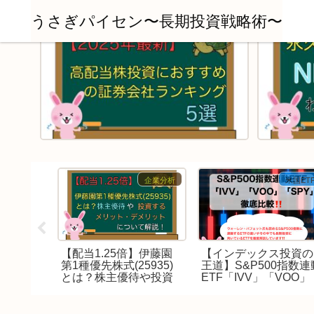
うさぎパイセン〜長期投資戦略術〜
日本株
企業分析
米国ET
22年最
【配当1.25倍】伊藤園
【インデックス投資の
株価や
第1種優先株式(25935)
王道】S&P500指数連
て徹底
とは？株主優待や投資
ETF「IVV」「VOO」
するメリット・デメリ
「SPY」を徹底比較
ットについて解説！