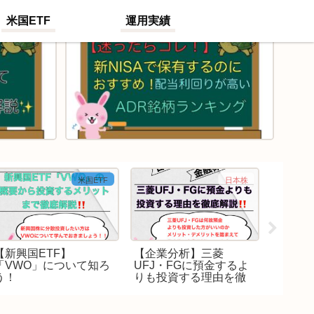
米国ETF
運用実績
米国ETF
日本株
【新興国ETF】
【企業分析】三菱
【全世
「VWO」について知ろ
UFJ・FGに預金するよ
「VT
う！
りも投資する理由を徹
当利回
底解説！
保有す
徹底解