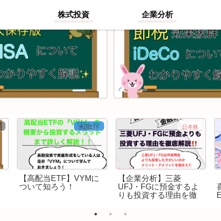
株式投資
企業分析
株
米国ETF
日本株
【高配当ETF】VYMに
【企業分析】三菱
ついて知ろう！
UFJ・FGに預金するよ
りも投資する理由を徹
底解説！