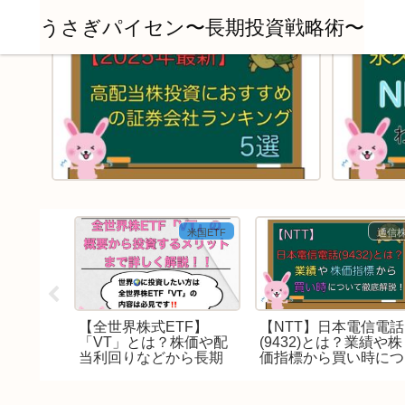
うさぎパイセン〜長期投資戦略術〜
米国ETF
米国ETF
通信
【全世界株式ETF】
【NTT】日本電信電話
国総株式市
「VT」とは？株価や配
(9432)とは？業績や株
の2022年
当利回りなどから長期
価指標から買い時につ
当金に
保有すべきかについて
いて徹底解説！！
！
徹底解説！