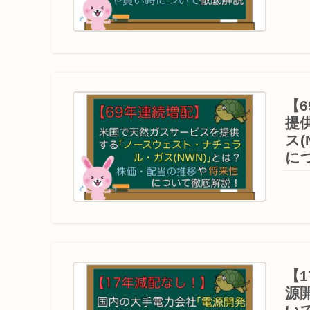
【
提
ス
に
【
源