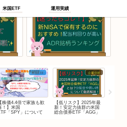
米国ETF
運用実績
米国ETF
企業分析
【株価4.4倍で家族も歓
【低リスク】2025年最
【最強E
喜！】米国
新！安定力抜群の米国
は？買い
ETF「SPY」について
総合債券ETF「AGG」
株価・
知ろう！
とは？分配金や買い時
わかり
について徹底解説！