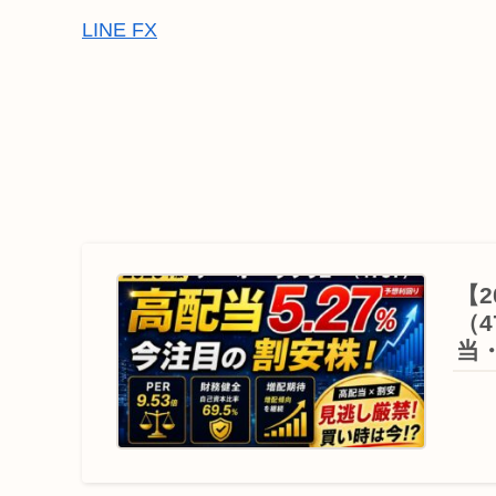
LINE FX
【
（
当