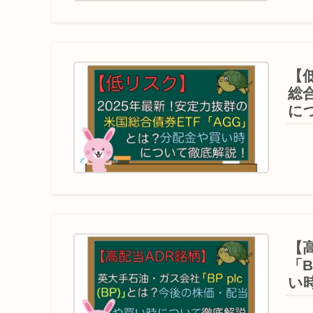
【
総
に
【
「B
い