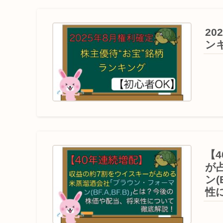
2
ン
【
が
ン
性