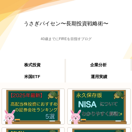
うさぎパイセン〜長期投資戦略術〜
40歳までにFIREを目指すブログ
株式投資
企業分析
米国ETF
運用実績