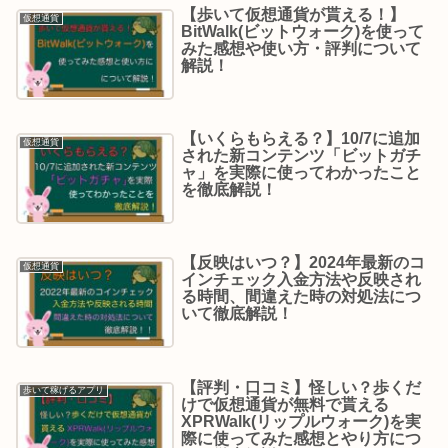
【歩いて仮想通貨が貰える！】
仮想通貨
BitWalk(ビットウォーク)を使って
みた感想や使い方・評判について
解説！
【いくらもらえる？】10/7に追加
仮想通貨
された新コンテンツ「ビットガチ
ャ」を実際に使ってわかったこと
を徹底解説！
【反映はいつ？】2024年最新のコ
仮想通貨
インチェック入金方法や反映され
る時間、間違えた時の対処法につ
いて徹底解説！
【評判・口コミ】怪しい？歩くだ
歩いて稼げるアプリ
けで仮想通貨が無料で貰える
XPRWalk(リップルウォーク)を実
際に使ってみた感想とやり方につ