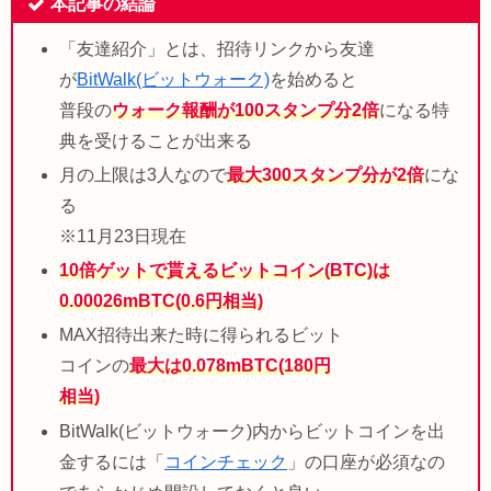
本記事の結論
「友達紹介」とは、招待リンクから友達
が
BitWalk(ビットウォーク)
を始めると
普段の
ウォーク報酬が100スタンプ分2倍
になる特
典を受けることが出来る
月の上限は3人なので
最大300スタンプ分が2倍
にな
る
※11月23日現在
10倍ゲットで貰えるビットコイン(BTC)は
0.00026mBTC(0.6円相当)
MAX招待出来た時に得られるビット
コインの
最大は0.078mBTC(180円
相当)
BitWalk(ビットウォーク)内からビットコインを出
金するには「
コインチェック
」の口座が必須なの