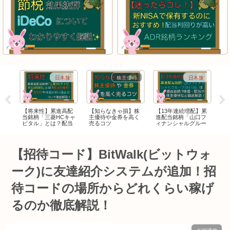
株
日本株
株主優待
日本株
菱
【将来性】累進高配
【知らなきゃ損】株
【13年連続増配】累
【
する
当銘柄「三菱HCキャ
主優待や金券を高く
進配当銘柄「山口フ
最
理由
ピタル」とは？配当
売るコツ
ィナンシャルグルー
価
の権利落ち日や株価
プ(8418)」は優良銘
て
が安い理由について
柄？株価・配当や株
徹底解説！
主優待など徹底解
説！
【招待コード】BitWalk(ビットウォ
ーク)に友達紹介システムが追加！招
待コードの場所からどれくらい稼げ
るのか徹底解説！