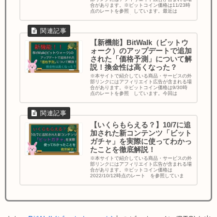
合があります。※ビットコイン価格は11/23時
点のレートを参照 しています。最近は
STEPN（ステップン）などのM2E(M...
【新機能】BitWalk（ビットウ
ォーク）のアップデートで追加
された「価格予測」について解
説！換金性は高くなった？
※本サイトで紹介している商品・サービスの外
部リンクにはアフィリエイト広告が含まれる場
合があります。※ビットコイン価格は9/30時
点のレートを参照 しています。今回は
BitWalk(ビットウォーク)の9月アッ...
【いくらもらえる？】10/7に追
加された新コンテンツ「ビット
ガチャ」を実際に使ってわかっ
たことを徹底解説！
※本サイトで紹介している商品・サービスの外
部リンクにはアフィリエイト広告が含まれる場
合があります。※ビットコイン価格は
2022/10/12時点のレート を参照していま
す。うさぎパイセンこんにちは！うさぎパ...