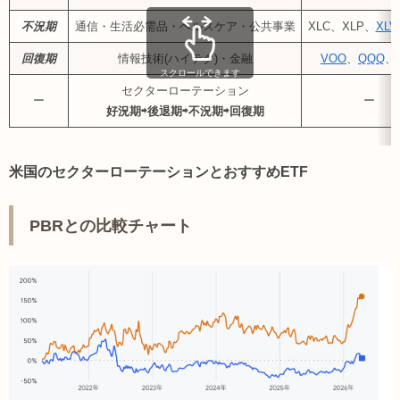
不況期
通信・生活必需品・ヘルスケア・公共事業
XLC、XLP、
XLV
回復期
情報技術(ハイテク)・金融
VOO
、
QQQ
、
スクロールできます
セクターローテーション
ー
ー
好況期⇨後退期⇨不況期⇨回復期
米国のセクターローテーションとおすすめETF
PBRとの比較チャート