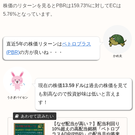
株価のリターンを見るとPBRは159.73%に対してECは
5.76%となっています。
直近5年の株価リターンは
ペトロブラス
(PBR)
の方が良いね・・・
かめ太
現在の株価
13.59ドル
は過去の株価を見て
も割高なので投資妙味は低いと言えま
うさぎパイセン
す！
【なぜ配当が高い？】配当利回り
10%超えの高配当銘柄「ペトロブ
ラスADR(PBR)」の配当月や将来