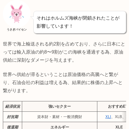
それはホルムズ海峡が閉鎖されたことが
影響しています！
うさぎパイセン
世界で海上輸送される約2割を占めており、さらに日本にと
っては輸入原油の約8〜9割がこの海峡を通過する為、原油
供給に深刻なダメージを与えます。
世界へ供給が滞るということは原油価格の高騰へと繋が
り、石油会社の利益は増える為、結果的に株価の上昇へと
繋がります。
経済状況
強いセクター
おすすめET
好況期
資本財・素材・一般消費財
XLI
、XLB、X
後退期
エネルギー
XLE