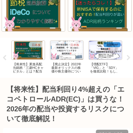
株
日本株
日本株
米国ETF
る】
【将来性】累進高配
【廃止決定】2022年
【増配ETF】
【
産
当銘柄「三菱HCキャ
最新オリックスの株
「VIG」と「SDY」
り
価・
ピタル」とは？配当
価や株主優待につい
を徹底比較！もし、
業
いて
の権利落ち日や株価
て徹底解説！
長期投資するならど
に
」い
が安い理由について
っち？
い
徹底解説！
【将来性】配当利回り4%超えの「エ
コペトロールADR(EC)」は買うな！
2026年の配当や投資するリスクにつ
いて徹底解説！