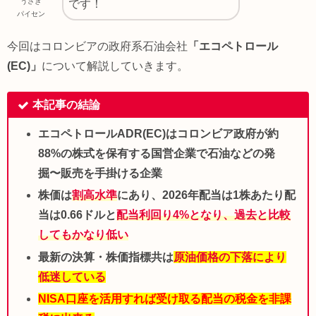
うさぎ
です！
パイセン
今回はコロンビアの政府系石油会社
「エコペトロール
(EC)」
について解説していきます。
本記事の結論
エコペトロールADR(EC)はコロンビア政府が約
88%の株式を保有する国営企業で石油などの発
掘〜販売を手掛ける企業
株価は
割高水準
にあり、2026年配当は1株あたり配
当は0.66ドルと
配当利回り4%となり、過去と比較
してもかなり低い
最新の決算・株価指標共は
原油価格の下落により
低迷している
NISA口座を活用すれば受け取る配当の税金を非課