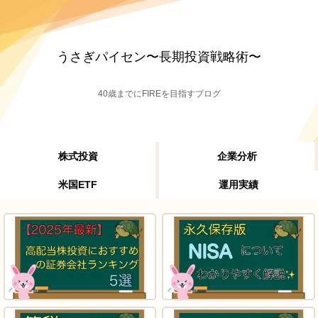
うさぎパイセン〜長期投資戦略術〜
40歳までにFIREを目指すブログ
株式投資
企業分析
米国ETF
運用実績