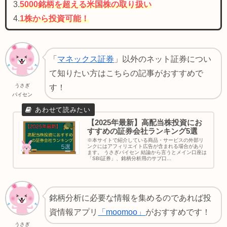
3.
5000銘柄を超える米国株の取り扱い
4.
1株から投資可能！
「
マネックス証券
」以外のネット証券につい
て知りたい方はこちらの記事がおすすめで
うさぎ
す！
パイセン
【2025年最新】高配当株投資にお
すすめの証券会社ランキング5選
※本サイトで紹介している商品・サービスの外部リ
ンクにはアフィリエイト広告が含まれる場合があり
ます。 うさぎパイセン 結論から言うとメイン口座は
「SBI証券」、銘柄分析用のサブ口...
銘柄分析に必要な情報を集めるのであれば投
資情報アプリ
「moomoo」
がおすすめです！
うさぎ