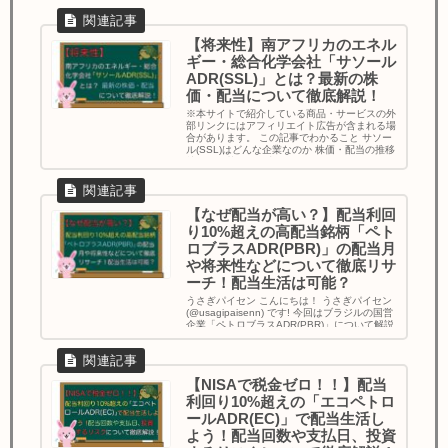
【将来性】南アフリカのエネル
ギー・総合化学会社「サソール
ADR(SSL)」とは？最新の株
価・配当について徹底解説！
※本サイトで紹介している商品・サービスの外
部リンクにはアフィリエイト広告が含まれる場
合があります。 この記事でわかること サソー
ル(SSL)はどんな企業なのか 株価・配当の推移
株価が下落した理由...
【なぜ配当が高い？】配当利回
り10%超えの高配当銘柄「ペト
ロブラスADR(PBR)」の配当月
や将来性などについて徹底リサ
ーチ！配当生活は可能？
うさぎパイセン こんにちは！ うさぎパイセン
(@usagipaisenn) です! 今回はブラジルの国営
企業「ペトロブラスADR(PBR)」について解説
していきます。 本...
【NISAで税金ゼロ！！】配当
利回り10%超えの「エコペトロ
ールADR(EC)」で配当生活し
よう！配当回数や支払日、投資