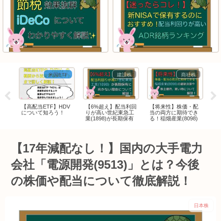
資
米国ETF
建設株
商社株
【高配当ETF】HDV
【6%超え】配当利回
【将来性】株価・配
【
成に
について知ろう！
りが高い世紀東急工
当の両方に期待でき
主
株？
業(1898)が長期保有
る！稲畑産業(8098)
る
に向かない理由につ
の最新決算や株主優
ー.
いて解説！
待、買い時について
最
解説！
時
【17年減配なし！】国内の大手電力
会社「電源開発(9513)」とは？今後
の株価や配当について徹底解説！
日本株