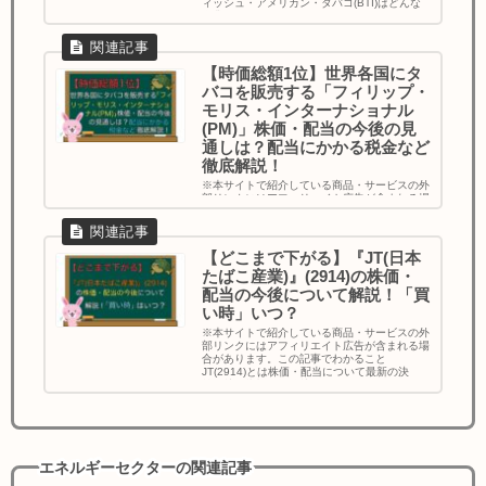
ィッシュ・アメリカン・タバコ(BTI)はどんな
企業なのか ...
【時価総額1位】世界各国にタ
バコを販売する「フィリップ・
モリス・インターナショナル
(PM)」株価・配当の今後の見
通しは？配当にかかる税金など
徹底解説！
※本サイトで紹介している商品・サービスの外
部リンクにはアフィリエイト広告が含まれる場
合があります。 この記事でわかること フィリ
ップ・モリス・インターナショナル(PM)はど
んな企業なのか ...
【どこまで下がる】『JT(日本
たばこ産業)』(2914)の株価・
配当の今後について解説！「買
い時」いつ？
※本サイトで紹介している商品・サービスの外
部リンクにはアフィリエイト広告が含まれる場
合があります。この記事でわかること
JT(2914)とは株価・配当について最新の決
算・株価指標の推移株価はどこまで下...
エネルギーセクターの関連記事