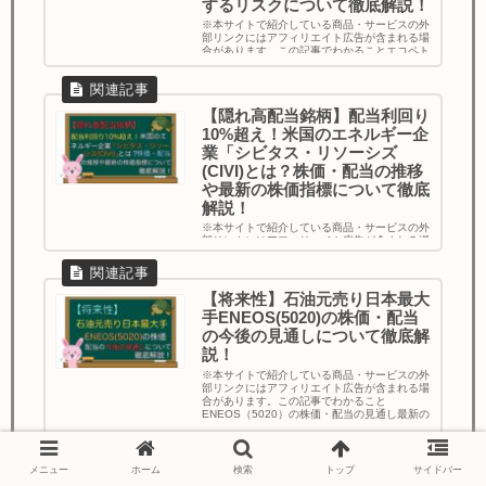
するリスクについて徹底解説！
※本サイトで紹介している商品・サービスの外
部リンクにはアフィリエイト広告が含まれる場
合があります。この記事でわかることエコペト
ロール(EC)はどんな企業なのか株価・配当につ
いて最新の決算・株価指標の推移配当の税金に
ついて投資するリスクについ
【隠れ高配当銘柄】配当利回り
10%超え！米国のエネルギー企
業「シビタス・リソーシズ
(CIVI)とは？株価・配当の推移
や最新の株価指標について徹底
解説！
※本サイトで紹介している商品・サービスの外
部リンクにはアフィリエイト広告が含まれる場
合があります。 この記事でわかること シビタ
ス・リソーシズ(CIVI)はどんな企業なのか 株
価・配当の...
【将来性】石油元売り日本最大
手ENEOS(5020)の株価・配当
の今後の見通しについて徹底解
説！
※本サイトで紹介している商品・サービスの外
部リンクにはアフィリエイト広告が含まれる場
合があります。この記事でわかること
ENEOS（5020）の株価・配当の見通し最新の
決算・株価指標の推移ENEOSは「買い」...
メニュー
ホーム
検索
トップ
サイドバー