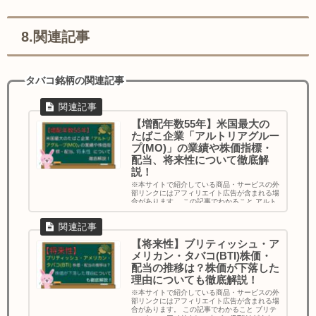
8.関連記事
タバコ銘柄の関連記事
【増配年数55年】米国最大の
たばこ企業「アルトリアグルー
プ(MO)」の業績や株価指標・
配当、将来性について徹底解
説！
※本サイトで紹介している商品・サービスの外
部リンクにはアフィリエイト広告が含まれる場
合があります。 この記事でわかること アルト
リアグループの事業内容 株価は「割安」？
「割高」？ ...
【将来性】ブリティッシュ・ア
メリカン・タバコ(BTI)株価・
配当の推移は？株価が下落した
理由についても徹底解説！
※本サイトで紹介している商品・サービスの外
部リンクにはアフィリエイト広告が含まれる場
合があります。 この記事でわかること ブリテ