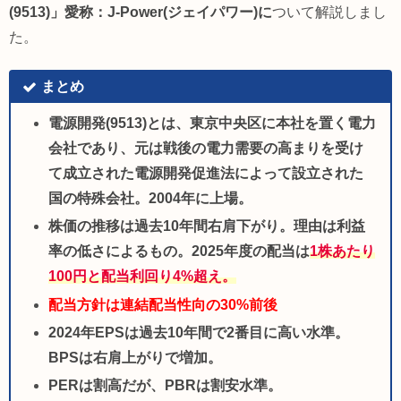
(9513)」愛称：J-Power(ジェイパワー)に
ついて解説しまし
た。
まとめ
電源開発(9513)とは、東京中央区に本社を置く電力
会社であり、元は戦後の電力需要の高まりを受け
て成立された電源開発促進法によって設立された
国の特殊会社。2004年に上場。
株価の推移は過去10年間右肩下がり。理由は利益
率の低さによるもの。2025年度の配当は
1株あたり
100円
と配当利回り4%超え
。
配当方針は連結配当性向の30%前後
2024年EPSは過去10年間で2番目に高い水準。
BPSは右肩上がりで増加。
PERは割高だが、PBRは割安水準。