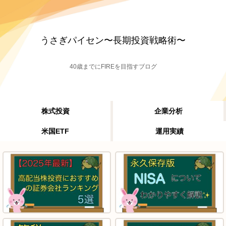
うさぎパイセン〜長期投資戦略術〜
40歳までにFIREを目指すブログ
株式投資
企業分析
米国ETF
運用実績