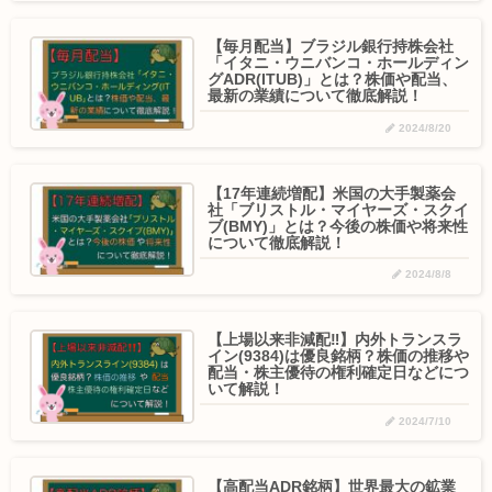
【毎月配当】ブラジル銀行持株会社
「イタニ・ウニバンコ・ホールディン
グADR(ITUB)」とは？株価や配当、
最新の業績について徹底解説！
2024/8/20
【17年連続増配】米国の大手製薬会
社「ブリストル・マイヤーズ・スクイ
ブ(BMY)」とは？今後の株価や将来性
について徹底解説！
2024/8/8
【上場以来非減配‼️】内外トランスラ
イン(9384)は優良銘柄？株価の推移や
配当・株主優待の権利確定日などにつ
いて解説！
2024/7/10
【高配当ADR銘柄】世界最大の鉱業