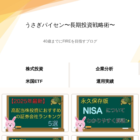
うさぎパイセン〜長期投資戦略術〜
40歳までにFIREを目指すブログ
株式投資
企業分析
米国ETF
運用実績