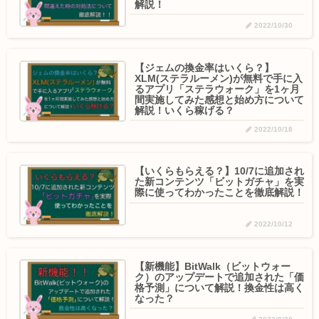
解説！
2022/10/30
【ジェムの換金率はいくら？】
XLM(ステラルーメン)が無料で手に入
るアプリ「ステラウォーク」を1ヶ月
間実施してみた感想と始め方について
解説！いくら稼げる？
2022/10/18
【いくらもらえる？】10/7に追加され
た新コンテンツ「ビットガチャ」を実
際に使ってわかったことを徹底解説！
2022/10/12
【新機能】BitWalk（ビットウォー
ク）のアップデートで追加された「価
格予測」について解説！換金性は高く
なった？