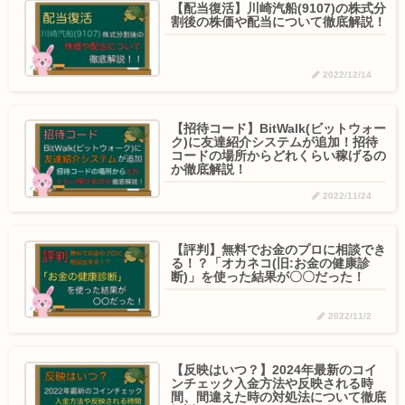
【配当復活】川崎汽船(9107)の株式分
割後の株価や配当について徹底解説！
2022/12/14
【招待コード】BitWalk(ビットウォー
ク)に友達紹介システムが追加！招待
コードの場所からどれくらい稼げるの
か徹底解説！
2022/11/24
【評判】無料でお金のプロに相談でき
る！？「オカネコ(旧:お金の健康診
断)」を使った結果が〇〇だった！
2022/11/2
【反映はいつ？】2024年最新のコイ
ンチェック入金方法や反映される時
間、間違えた時の対処法について徹底