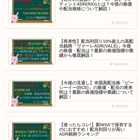
ティントADR(RIO)とは？今後の株価
や配当推移について解説！
2024/4/7
【将来性】配当利回り10%超えの高配
当銘柄「ヴァーレADR(VALE)」今後
の株価・配当は？最新の株価指標や業
績から徹底解説！
2024/3/21
【今後の見通し】米国高配当株「ビー
シーイー(BCE)」の株価・配当の将来
性は？最新の株価指標や業績について
解説！
2024/3/7
【迷ったらコレ!】新NISAで保有する
のにおすすめ！配当利回りが高い
ADR銘柄ランキング