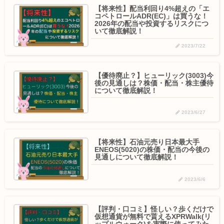
【将来性】配当利回り4%超えの「エ
コペトロールADR(EC)」は買うな！
2026年の配当や投資するリスクにつ
いて徹底解説！
2023/7/22
【優待廃止？】ヒューリック(3003)今
後の見通しは？株価・配当・株主優待
について徹底解説！
2023/6/27
【将来性】石油元売り日本最大手
ENEOS(5020)の株価・配当の今後の
見通しについて徹底解説！
2023/6/6
【評判・口コミ】怪しい？歩くだけで
仮想通貨が無料で貰えるXPRWalk(リ
ップルウォーク)を実際に使ってみた