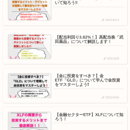
いて知ろう‼️
2021/6/11
【配当利回り3.82%！】高配当株「武
田薬品」について解説します！
2021/6/5
【金に投資をすべき？】金
ETF「GLD」について学んで金投資
をマスターしよう❗️
2021/5/26
【金融セクターETF】XLFについて知
ろう！