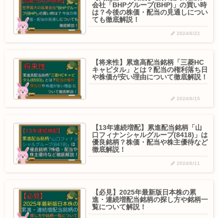
会社「BHPグループ(BHP)」の買い時
は？今後の株価・配当の見通しについ
ても徹底解説！
2024/6/22
【将来性】累進高配当銘柄「三菱HC
キャピタル」とは？配当の権利落ち日
や株価が安い理由について徹底解説！
2024/6/15
【13年連続増配】累進配当銘柄「山
口フィナンシャルグループ(8418)」は
優良銘柄？株価・配当や株主優待など
徹底解説！
2024/6/11
【必見】2025年最新版日本株の累
進・連続増配当銘柄の探し方や銘柄一
覧について解説！