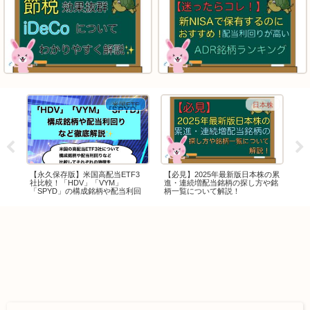
株
米国ETF
日本株
ン
【永久保存版】米国高配当ETF3
【必見】2025年最新版日本株の累
【
株価
社比較！「HDV」「VYM」
進・連続増配当銘柄の探し方や銘
て
利確
「SPYD」の構成銘柄や配当利回
柄一覧について解説！
りについて解説！