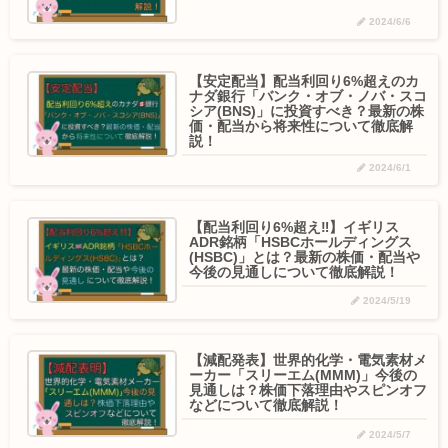
2024/6/6
【安定配当】配当利回り6%超えのカ
ナダ銀行「バンク・オブ・ノバ・スコ
シア(BNS)」に投資すべき？最新の株
価・配当から将来性について徹底解
説！
2024/6/1
【配当利回り6%超え‼️】イギリス
ADR銘柄「HSBCホールディングス
(HSBC)」とは？最新の株価・配当や
今後の見通しについて徹底解説！
2024/5/19
【減配発表】世界的化学・電気素材メ
ーカー「スリーエム(MMM)」今後の
見通しは？株価下落理由やスピンオフ
などについて徹底解説！
2024/5/7