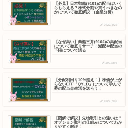
【必見】日本郵船(9101)の配当はいく
らもらえる？株式分割や買うべきなの
かについて徹底解説！(企業分析)
2022/8/25
【なぜ高い】商船三井(9104)の高配当
について徹底リサーチ！減配や配当の
下限について語る
2022/8/8
【分配利回り10%超え！】株価が上が
らないETF「QYLD」について学んで
夢の配当金生活を送ろう！
2022/7/30
【図解で解説】先物取引との違いは？
オプション取引の仕組みについてわか
りやすく解説！