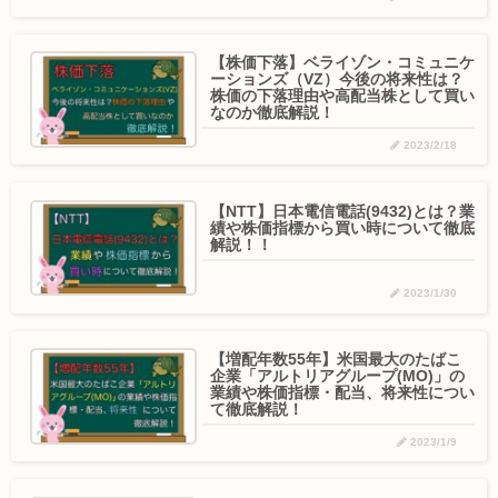
【株価下落】ベライゾン・コミュニケ
ーションズ（VZ）今後の将来性は？
株価の下落理由や高配当株として買い
なのか徹底解説！
2023/2/18
【NTT】日本電信電話(9432)とは？業
績や株価指標から買い時について徹底
解説！！
2023/1/30
【増配年数55年】米国最大のたばこ
企業「アルトリアグループ(MO)」の
業績や株価指標・配当、将来性につい
て徹底解説！
2023/1/9