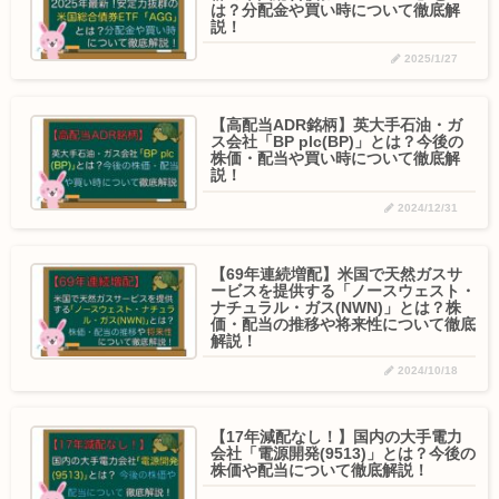
は？分配金や買い時について徹底解
説！
2025/1/27
【高配当ADR銘柄】英大手石油・ガ
ス会社「BP plc(BP)」とは？今後の
株価・配当や買い時について徹底解
説！
2024/12/31
【69年連続増配】米国で天然ガスサ
ービスを提供する「ノースウェスト・
ナチュラル・ガス(NWN)」とは？株
価・配当の推移や将来性について徹底
解説！
2024/10/18
【17年減配なし！】国内の大手電力
会社「電源開発(9513)」とは？今後の
株価や配当について徹底解説！