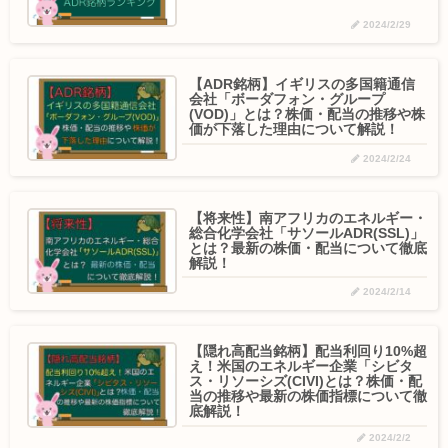
2024/2/29
【ADR銘柄】イギリスの多国籍通信
会社「ボーダフォン・グループ
(VOD)」とは？株価・配当の推移や株
価が下落した理由について解説！
2024/2/24
【将来性】南アフリカのエネルギー・
総合化学会社「サソールADR(SSL)」
とは？最新の株価・配当について徹底
解説！
2024/2/14
【隠れ高配当銘柄】配当利回り10%超
え！米国のエネルギー企業「シビタ
ス・リソーシズ(CIVI)とは？株価・配
当の推移や最新の株価指標について徹
底解説！
2024/2/2