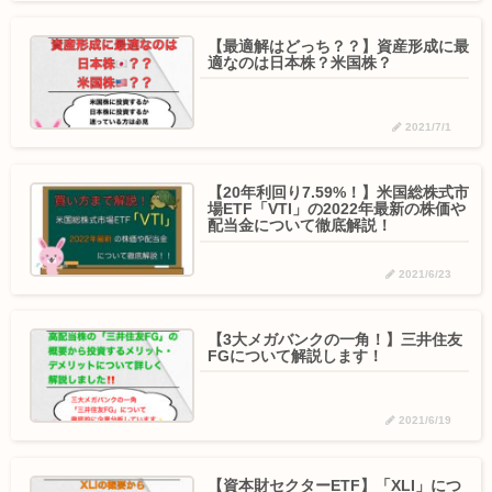
【最適解はどっち？？】資産形成に最
適なのは日本株？米国株？
2021/7/1
【20年利回り7.59%！】米国総株式市
場ETF「VTI」の2022年最新の株価や
配当金について徹底解説！
2021/6/23
【3大メガバンクの一角！】三井住友
FGについて解説します！
2021/6/19
【資本財セクターETF】「XLI」につ