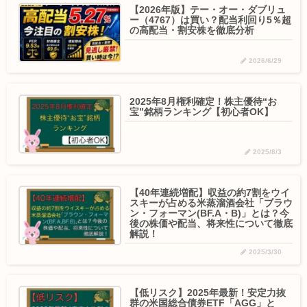
【2026年版】テー・オー・ダブリュ
ー（4767）は買い？配当利回り5％超
の高配当・割安株を徹底分析
2026/6/29
2025年8月権利確定！株主優待“お
宝”銘柄ランキング【初心者OK】
2025/8/3
【40年連続増配】収益の約7割をウイ
スキーが占める米蒸溜酒会社「ブラウ
ン・フォーマン(BF.A・B)」とは？今
後の株価や配当、将来性について徹底
解説！
2025/3/30
【低リスク】2025年最新！安定力抜
群の米国総合債券ETF「AGG」と