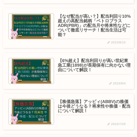
【なぜ配当が高い？】配当利回り10%
超えの高配当銘柄「ペトロブラス
ADR(PBR)」の配当月や将来性などに
ついて徹底リサーチ！配当生活は可
能？
2023/8/10
【6%超え】配当利回りが高い世紀東
急工業(1898)が長期保有に向かない理
由について解説！
2023/8/4
【株価急落】アッビィ(ABBV)の株価
は今後どうなる？将来性や株価・配当
について解説！
2023/7/29