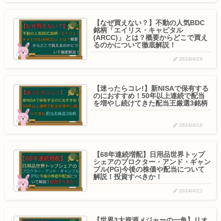
【なぜ買えない？】不動の人気BDC
銘柄「エイリス・キャピタル
(ARCC)」とは？概要からどこで買え
るのかについて徹底解説！
2024/4/28
【迷ったらコレ!】新NISAで保有する
のにおすすめ！50年以上連続で配当
を増やし続けてきた配当王厳選3銘柄
2024/4/16
【68年連続増配】日用品世界トップ
シェアのプロクター・アンド・ギャン
ブル(PG)今後の株価や配当について
解説！投資すべきか！
2024/4/11
【世界3大資源メジャーの一角】リオ