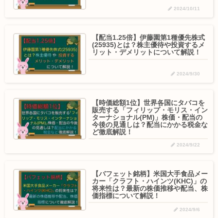
2024/10/11
【配当1.25倍】伊藤園第1種優先株式
(25935)とは？株主優待や投資するメ
リット・デメリットについて解説！
2024/9/30
【時価総額1位】世界各国にタバコを
販売する「フィリップ・モリス・イン
ターナショナル(PM)」株価・配当の
今後の見通しは？配当にかかる税金な
ど徹底解説！
2024/9/22
【バフェット銘柄】米国大手食品メー
カー「クラフト・ハインツ(KHC)」の
将来性は？最新の株価推移や配当、株
価指標について解説！
2024/9/6