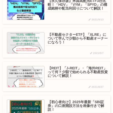
【永久保存版】米国高配当ETF3社比
較！「HDV」「VYM」「SPYD」の構
成銘柄や配当利回りについて解説！
2021/9/13
【不動産セクターETF】「XLRE」に
ついて学んで少額から不動産オーナー
になろう！
2021/9/7
【REIT】「J-REIT」・「海外REIT」
って何？少額で始められる不動産投資
について解説！
2021/8/27
【初心者向け】2025年最新「SBI証
券」の口座開設方法を画像付きで解
説！