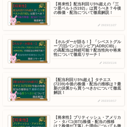
【将来性】配当利回り5%超えの「三
ツ星ベルト(5192)」は買うべき？今後
の株価・配当について徹底解説！
2023/11/27
【ホルダーが語る！】「シベストグル
ープ(旧バンコロンビア)ADR(CIB)」
の高配当は持続可能？配当性向や将来
性について徹底リサーチ！
2023/11/4
【配当利回り5%超え】タチエス
(7239)今後の株価・配当の推移は？最
新の決算から買うべきかについて徹底
解説！
2023/10/17
【将来性】ブリティッシュ・アメリカ
ン・タバコ(BTI)株価・配当の推移
は？株価が下落した理由についても徹