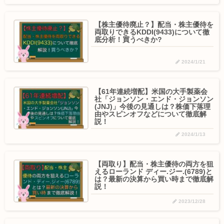
【株主優待廃止？】配当・株主優待を
両取りできるKDDI(9433)について徹
底分析！買うべきか?
2024/1/21
【61年連続増配】米国の大手製薬会
社「ジョンソン・エンド・ジョンソン
(JNJ)」今後の見通しは？株価下落理
由やスピンオフなどについて徹底解
説！
2024/1/13
【両取り】配当・株主優待の両方を狙
えるローランド ディー.ジー.(6789)と
は？最新の決算から買い時まで徹底解
説！
2023/12/28